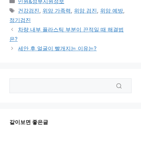
카
민원&정부지원정보
테
태
건강검진
,
위암 가족력
,
위암 검진
,
위암 예방
,
고
그
정기검진
리
차량 내부 플라스틱 부분이 끈적일 때 해결법
은?
세안 후 얼굴이 빨개지는 이유는?
같이보면 좋은글