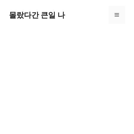
컨
텐
몰랐다간 큰일 나
메
츠
로
뉴
건
너
뛰
기