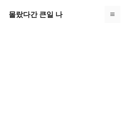
컨
텐
몰랐다간 큰일 나
메
츠
로
뉴
건
너
뛰
기