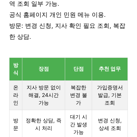
역 조회 일부 가능.
공식 홈페이지 개인 민원 메뉴 이용.
방문: 변경 신청, 지사 확인 필요 조회, 복잡
한 상담.
방
장점
단점
추천 업무
식
온
지사 방문 없이
복잡한
가입증명서
라
해결, 24시간
변경 불
발급, 기본
인
가능
가
조회
대기 시
방
정확한 상담, 즉
변경 신청,
간 발생
문
시 처리
상세 조회
가능