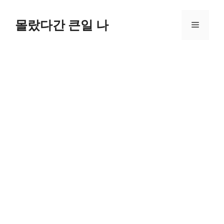
컨
텐
몰랐다간 큰일 나
메
츠
로
뉴
건
너
뛰
기