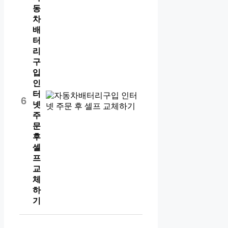
동
차
배
터
리
구
입
인
터
6
넷
주
문
후
셀
프
교
체
하
기