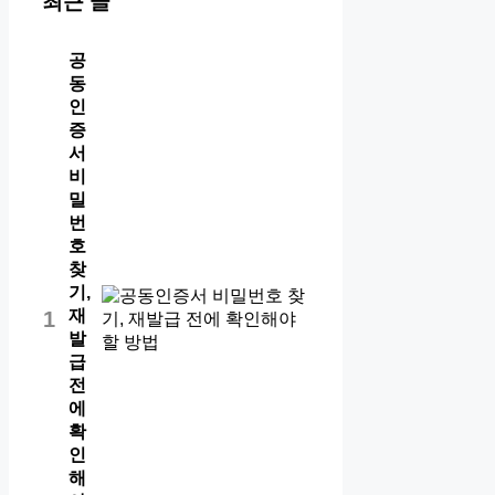
최근 글
공
동
인
증
서
비
밀
번
호
찾
기,
재
1
발
급
전
에
확
인
해