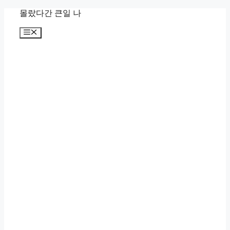
컨
몰랐다간 큰일 나
텐
메
츠
뉴
로
건
너
뛰
기