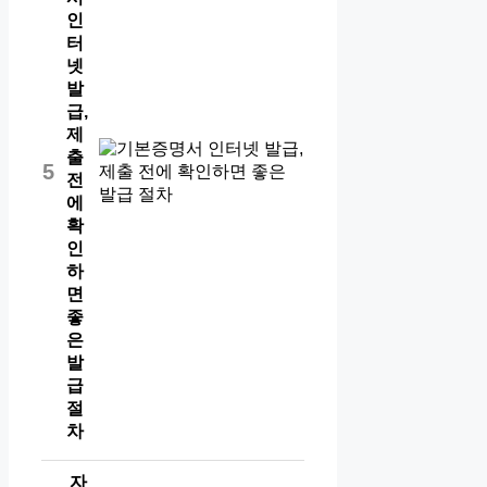
인
터
넷
발
급,
제
출
5
전
에
확
인
하
면
좋
은
발
급
절
차
자