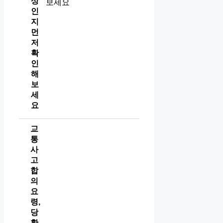
상
인
지
먼
저
확
인
해
보
세
요
교
통
사
고
합
의
요
령,
당
황