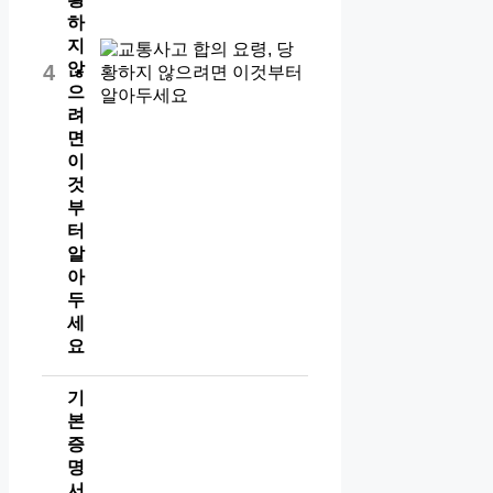
하
지
않
4
으
려
면
이
것
부
터
알
아
두
세
요
기
본
증
명
서