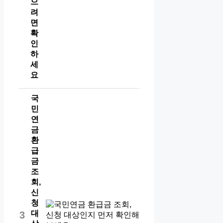
으
려
면
확
인
하
세
요
국
민
연
금
환
급
금
조
회,
신
청
대
3