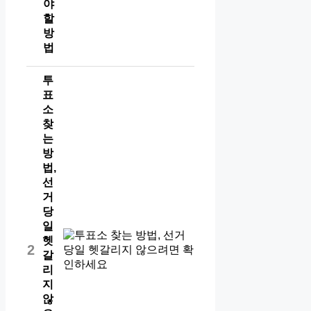
야
할
방
법
투
표
소
찾
는
방
법,
선
거
당
일
헷
2
갈
리
지
않