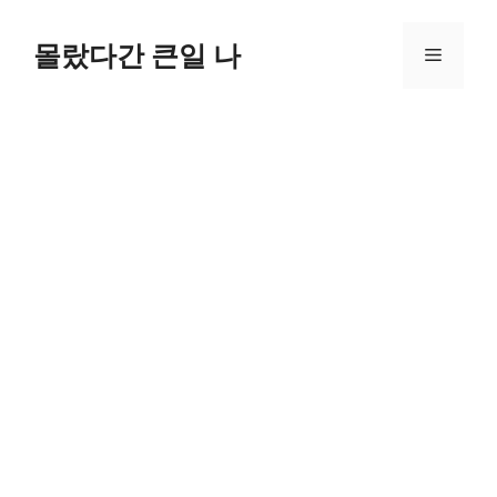
컨
텐
몰랐다간 큰일 나
메
츠
로
뉴
건
너
뛰
기