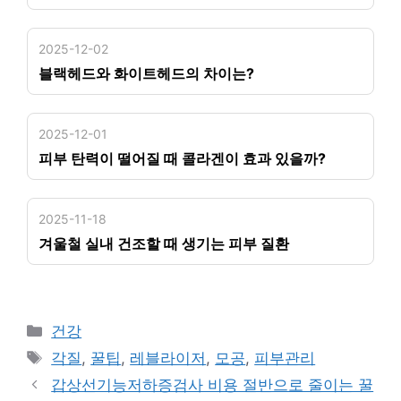
2025-12-02
블랙헤드와 화이트헤드의 차이는?
2025-12-01
피부 탄력이 떨어질 때 콜라겐이 효과 있을까?
2025-11-18
겨울철 실내 건조할 때 생기는 피부 질환
카
건강
테
태
각질
,
꿀팁
,
레블라이저
,
모공
,
피부관리
고
그
갑상선기능저하증검사 비용 절반으로 줄이는 꿀
리