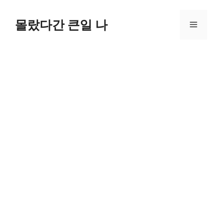
컨
텐
몰랐다간 큰일 나
메
츠
로
뉴
건
너
뛰
기