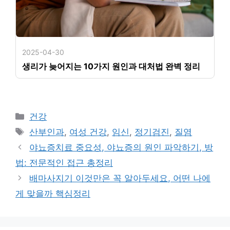
2025-04-30
생리가 늦어지는 10가지 원인과 대처법 완벽 정리
카
건강
테
태
산부인과
,
여성 건강
,
임신
,
정기검진
,
질염
고
그
야뇨증치료 중요성, 야뇨증의 원인 파악하기, 방
리
법: 전문적인 접근 총정리
배마사지기 이것만은 꼭 알아두세요, 어떤 나에
게 맞을까 핵심정리