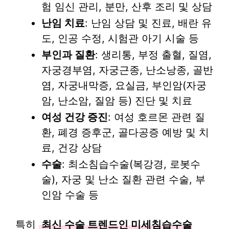
험 임신 관리, 분만, 산후 조리 및 상담
난임 치료
: 난임 상담 및 진료, 배란 유
도, 인공 수정, 시험관 아기 시술 등
부인과 질환
: 생리통, 부정 출혈, 질염,
자궁경부염, 자궁근종, 난소낭종, 골반
염, 자궁내막증, 요실금, 부인암(자궁
암, 난소암, 질암 등) 진단 및 치료
여성 건강 증진
: 여성 호르몬 관련 질
환, 폐경 증후군, 골다공증 예방 및 치
료, 건강 상담
수술
: 최소침습수술(복강경, 로봇수
술), 자궁 및 난소 질환 관련 수술, 부
인암 수술 등
특히
최신 수술 트렌드인 미세침습수술