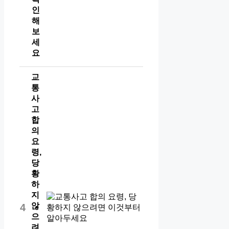
인
해
보
세
요
교
통
사
고
합
의
요
령,
당
황
하
지
않
4
으
려