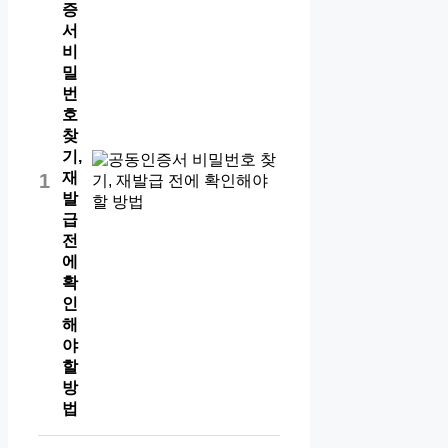
증
서
비
밀
번
호
찾
기,
재
1
발
급
전
에
확
인
해
야
할
방
법