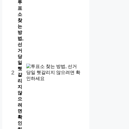
투
표
소
찾
는
방
법,
선
거
당
일
헷
2
갈
리
지
않
으
려
면
확
인