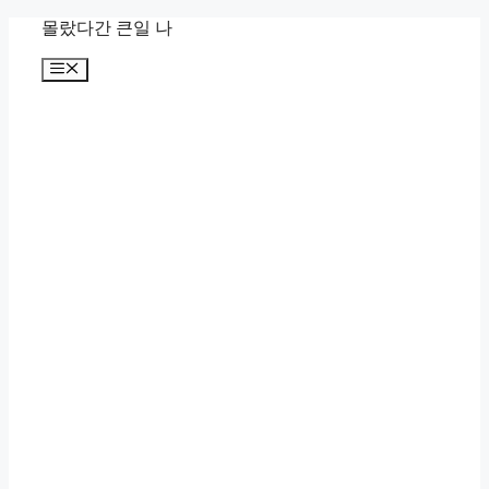
컨
몰랐다간 큰일 나
텐
메
츠
뉴
로
건
너
뛰
기