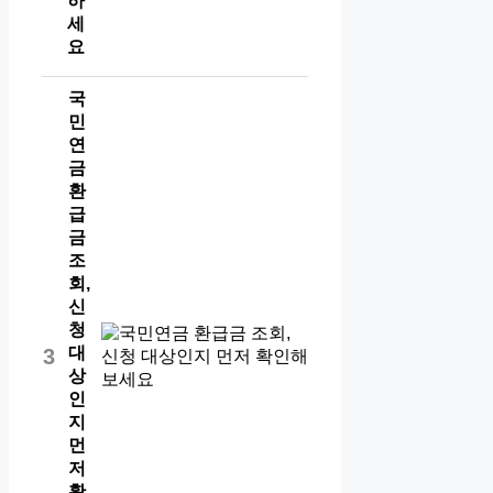
하
세
요
국
민
연
금
환
급
금
조
회,
신
청
대
3
상
인
지
먼
저
확