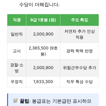
수당이 더해집니다.
직종
9급 1호봉 (원)
주요 특징
저연차 추가 인상
일반직
2,000,900
적용
2,365,500 (9호
교사
경력·학력 반영
봉)
경찰·소
2,000,900
위험근무수당 추가
방
우정직
1,933,300
직무 특성 수당
꿀팁
: 봉급표는 기본급만 표시하므