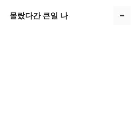
컨
텐
몰랐다간 큰일 나
메
츠
로
뉴
건
너
뛰
기