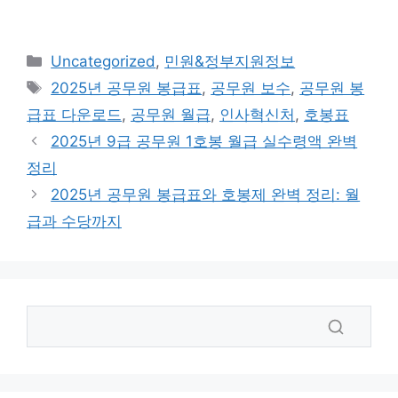
카
Uncategorized
,
민원&정부지원정보
테
태
2025년 공무원 봉급표
,
공무원 보수
,
공무원 봉
고
그
급표 다운로드
,
공무원 월급
,
인사혁신처
,
호봉표
리
2025년 9급 공무원 1호봉 월급 실수령액 완벽
정리
2025년 공무원 봉급표와 호봉제 완벽 정리: 월
급과 수당까지