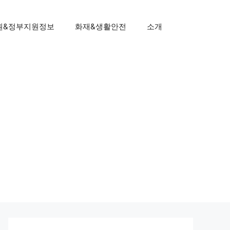
원&정부지원정보
화재&생활안전
소개