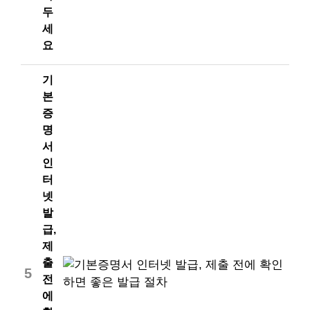
두
세
요
기
본
증
명
서
인
터
넷
발
급,
제
출
5
전
에