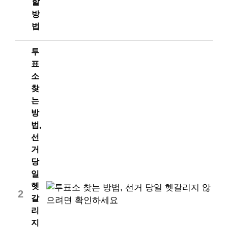
할
방
법
투
표
소
찾
는
방
법,
선
거
당
일
헷
2
갈
리
지