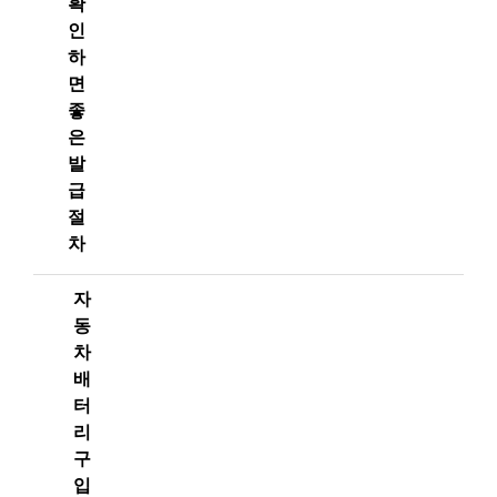
확
인
하
면
좋
은
발
급
절
차
자
동
차
배
터
리
구
입