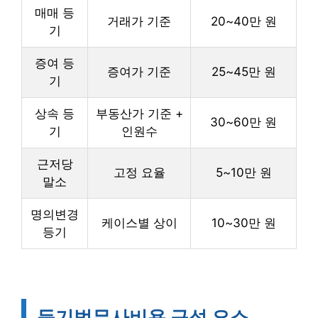
매매 등
거래가 기준
20~40만 원
기
증여 등
증여가 기준
25~45만 원
기
상속 등
부동산가 기준 +
30~60만 원
기
인원수
근저당
고정 요율
5~10만 원
말소
명의변경
케이스별 상이
10~30만 원
등기
등기법무사비용 구성 요소