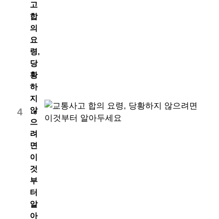
고
합
의
요
령,
당
황
하
지
않
4
으
려
면
이
것
부
터
알
아