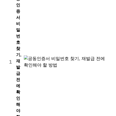
인
증
서
비
밀
번
호
찾
기,
재
1
발
급
전
에
확
인
해
야