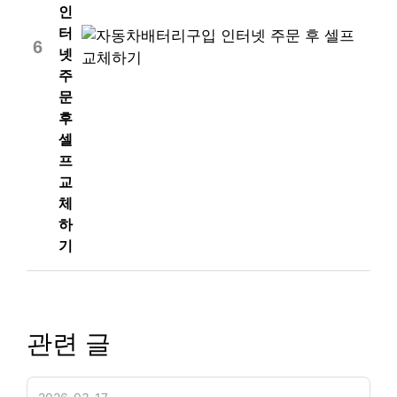
인
터
6
넷
주
문
후
셀
프
교
체
하
기
관련 글