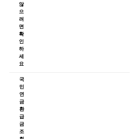
않
으
려
면
확
인
하
세
요
국
민
연
금
환
급
금
조
회,