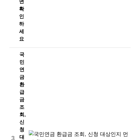
면
확
인
하
세
요
국
민
연
금
환
급
금
조
회,
신
청
대
3