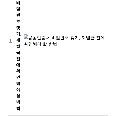
비
밀
번
호
찾
기,
재
1
발
급
전
에
확
인
해
야
할
방
법