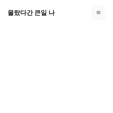
컨
텐
몰랐다간 큰일 나
메
츠
로
뉴
건
너
뛰
기