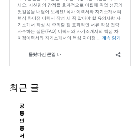
최근 글
공
동
인
증
서