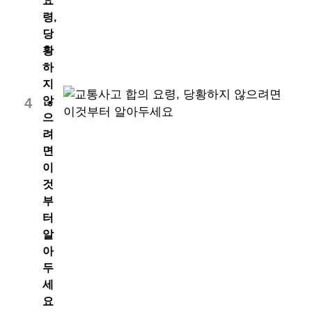
요
령,
당
황
하
지
않
4
으
려
면
이
것
부
터
알
아
두
세
요