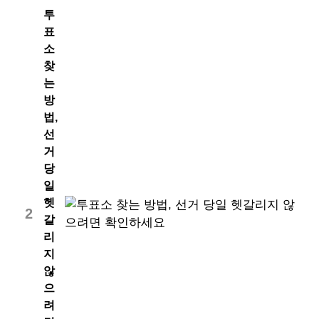
투
표
소
찾
는
방
법,
선
거
당
일
헷
2
갈
리
지
않
으
려