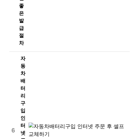
좋
은
발
급
절
차
자
동
차
배
터
리
구
입
인
터
6
넷