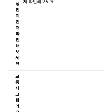
상
인
지
먼
저
확
인
해
보
세
요
교
통
사
고
합
의