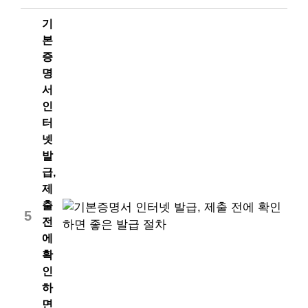
기
본
증
명
서
인
터
넷
발
급,
제
출
5
전
에
확
인
하
면