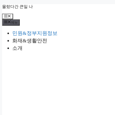
컨
몰랐다간 큰일 나
텐
메
츠
뉴
로
메뉴
건
민원&정부지원정보
너
뛰
화재&생활안전
기
소개