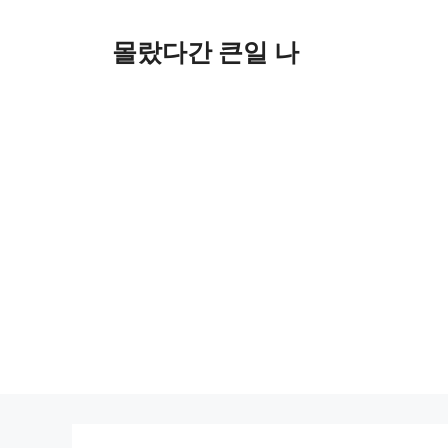
컨
텐
몰랐다간 큰일 나
츠
로
건
너
뛰
기