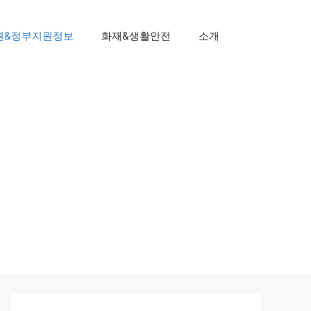
원&정부지원정보
화재&생활안전
소개