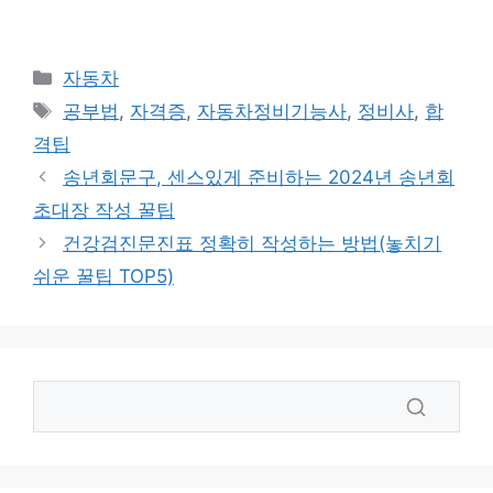
카
자동차
테
태
공부법
,
자격증
,
자동차정비기능사
,
정비사
,
합
고
그
격팁
리
송년회문구, 센스있게 준비하는 2024년 송년회
초대장 작성 꿀팁
건강검진문진표 정확히 작성하는 방법(놓치기
쉬운 꿀팁 TOP5)