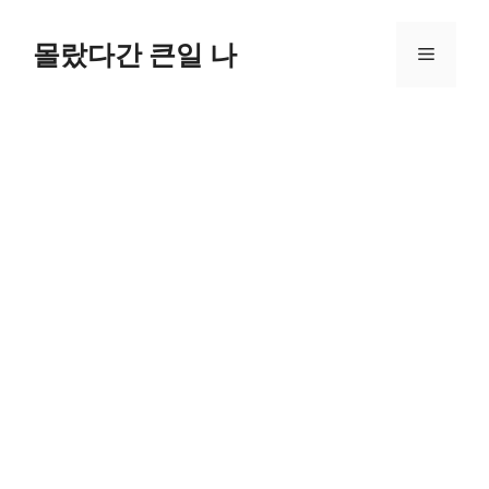
컨
텐
몰랐다간 큰일 나
메
츠
로
뉴
건
너
뛰
기