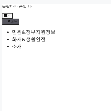
컨
몰랐다간 큰일 나
텐
메
츠
뉴
로
메뉴
건
민원&정부지원정보
너
뛰
화재&생활안전
기
소개