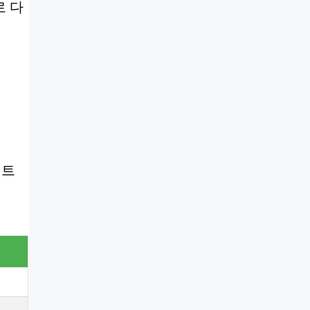
로 다
인트