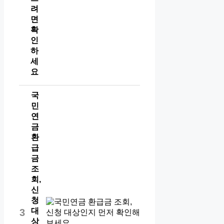
려
면
확
인
하
세
요
국
민
연
금
환
급
금
조
회,
신
청
대
3
상