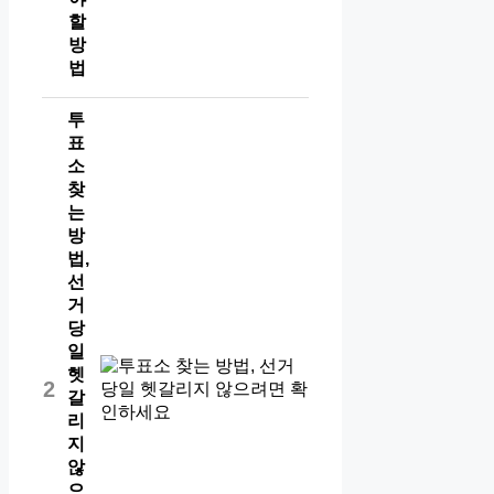
할
방
법
투
표
소
찾
는
방
법,
선
거
당
일
헷
2
갈
리
지
않
으