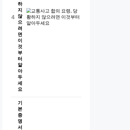
하
지
않
4
으
려
면
이
것
부
터
알
아
두
세
요
기
본
증
명
서