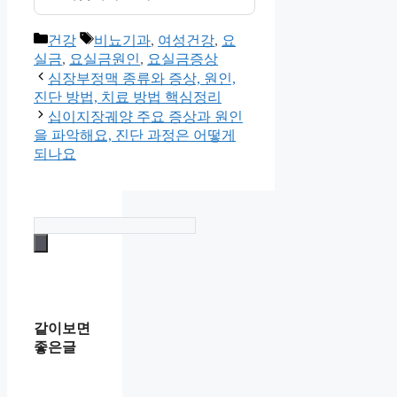
카
태
건강
비뇨기과
,
여성건강
,
요
테
그
실금
,
요실금원인
,
요실금증상
고
심장부정맥 종류와 증상, 원인,
리
진단 방법, 치료 방법 핵심정리
십이지장궤양 주요 증상과 원인
을 파악해요, 진단 과정은 어떻게
되나요
같이보면
좋은글