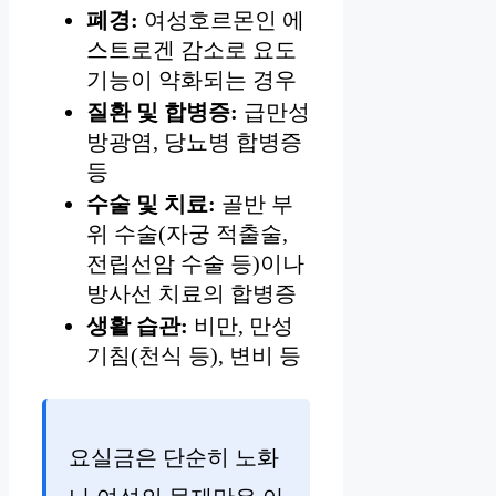
폐경:
여성호르몬인 에
스트로겐 감소로 요도
기능이 약화되는 경우
질환 및 합병증:
급만성
방광염, 당뇨병 합병증
등
수술 및 치료:
골반 부
위 수술(자궁 적출술,
전립선암 수술 등)이나
방사선 치료의 합병증
생활 습관:
비만, 만성
기침(천식 등), 변비 등
요실금은 단순히 노화