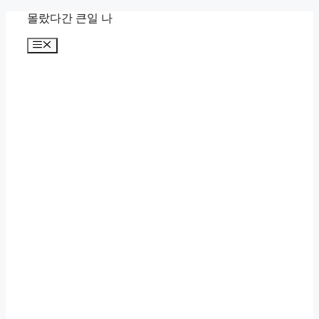
컨
몰랐다간 큰일 나
텐
메
츠
뉴
로
건
너
뛰
기