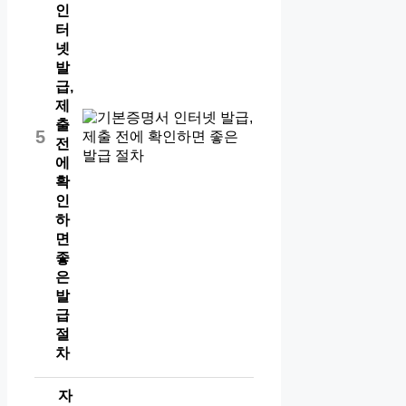
인
터
넷
발
급,
제
출
5
전
에
확
인
하
면
좋
은
발
급
절
차
자