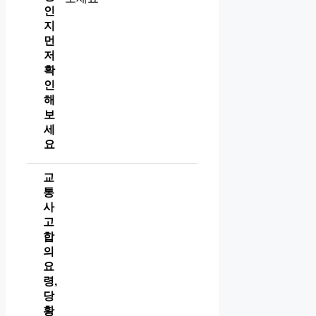
인
지
먼
저
확
인
해
보
세
요
교
통
사
고
합
의
요
령,
당
황