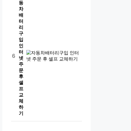
동
차
배
터
리
구
입
인
터
6
넷
주
문
후
셀
프
교
체
하
기