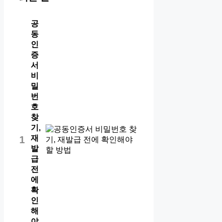
공
동
인
증
서
비
밀
번
호
찾
기,
재
1
발
급
전
에
확
인
해
야