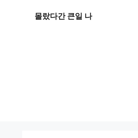
컨
텐
몰랐다간 큰일 나
츠
로
건
너
뛰
기