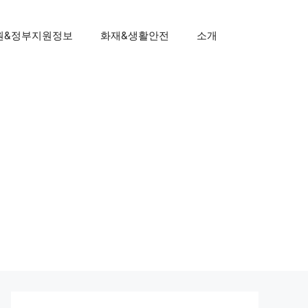
원&정부지원정보
화재&생활안전
소개