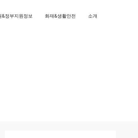
원&정부지원정보
화재&생활안전
소개