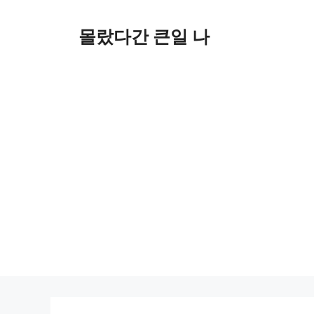
컨
텐
몰랐다간 큰일 나
츠
로
건
너
뛰
기