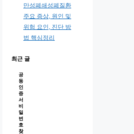
만성폐쇄성폐질환
주요 증상, 원인 및
위험 요인, 진단 방
법 핵심정리
최근 글
공
동
인
증
서
비
밀
번
호
찾