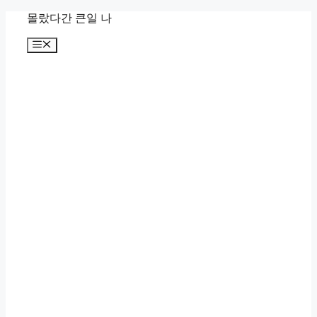
컨
몰랐다간 큰일 나
텐
메
츠
뉴
로
건
너
뛰
기