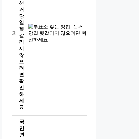
선
거
당
일
헷
2
갈
리
지
않
으
려
면
확
인
하
세
요
국
민
연