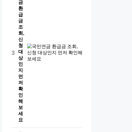
금
환
급
금
조
회,
신
청
대
3
상
인
지
먼
저
확
인
해
보
세
요