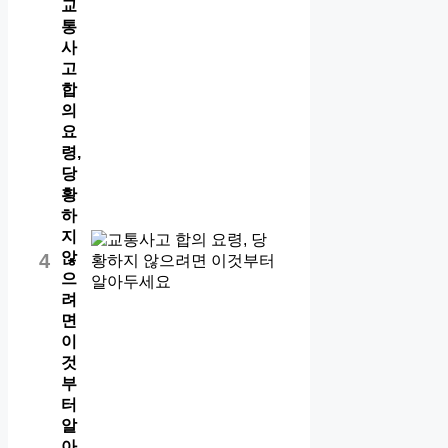
교
통
사
고
합
의
요
령,
당
황
하
지
않
4
으
려
면
이
것
부
터
알
아