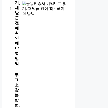
기,
재
1
발
급
전
에
확
인
해
야
할
방
법
투
표
소
찾
는
방
법,