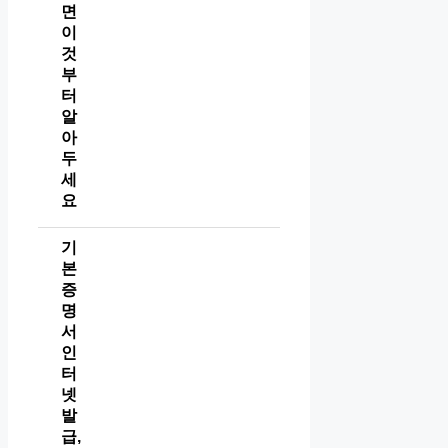
면
이
것
부
터
알
아
두
세
요
기
본
증
명
서
인
터
넷
발
급,