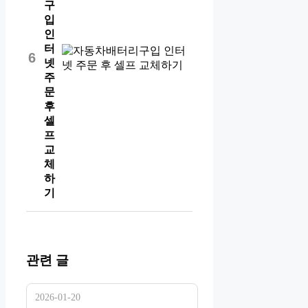
구
입
인
터
6
넷
주
문
후
셀
프
교
체
하
기
관련 글
2026-01-20