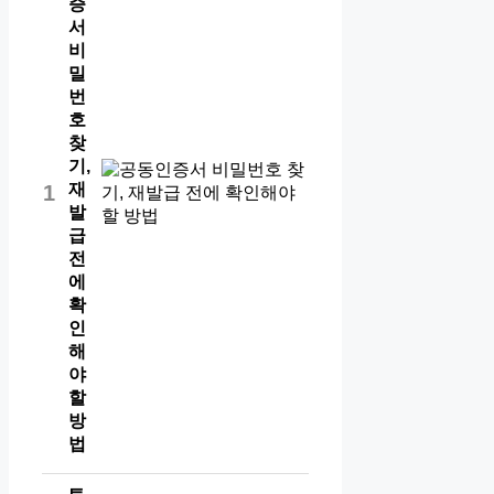
증
서
비
밀
번
호
찾
기,
재
1
발
급
전
에
확
인
해
야
할
방
법