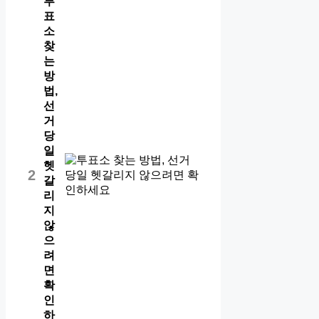
투
표
소
찾
는
방
법,
선
거
당
일
헷
2
갈
리
지
않
으
려
면
확
인
하