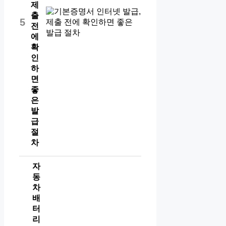
제
출
5
전
에
확
인
하
면
좋
은
발
급
절
차
자
동
차
배
터
리