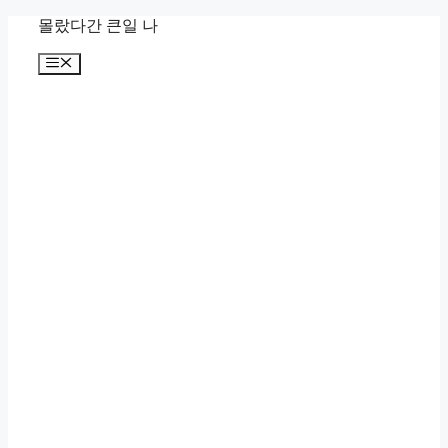
컨
몰랐다간 큰일 나
텐
메
츠
뉴
로
건
너
뛰
기