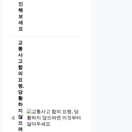
인
해
보
세
요
교
통
사
고
합
의
요
령,
당
황
하
지
않
4
으
려