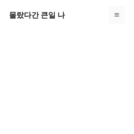
컨
텐
몰랐다간 큰일 나
메
츠
로
뉴
건
너
뛰
기