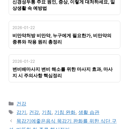
신경성두통 주요 원인, 증상, 이렇게 대처하세요, 일
상생활 속 예방법
2026-01-22
비만약처방 비만약, 누구에게 필요한가, 비만약의
종류와 작용 원리 총정리
2026-01-22
변비배마사지 변비 해소를 위한 마사지 효과, 마사
지 시 주의사항 핵심정리
카
건강
테
태
감기
,
건강
,
기침
,
기침 완화
,
생활 습관
고
그
목감기에좋은음식 목감기 완화를 위한 식단 구
리