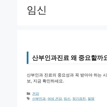
임신
산부인과진료 왜 중요할까요
산부인과 진료의 중요성과 꼭 받아야 하는 시
보, 지금 확인하세요.
카
건강
테
태
산부인과
,
여성 건강
,
임신
,
정기검진
,
질염
고
그