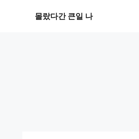
컨
텐
몰랐다간 큰일 나
츠
로
건
너
뛰
기