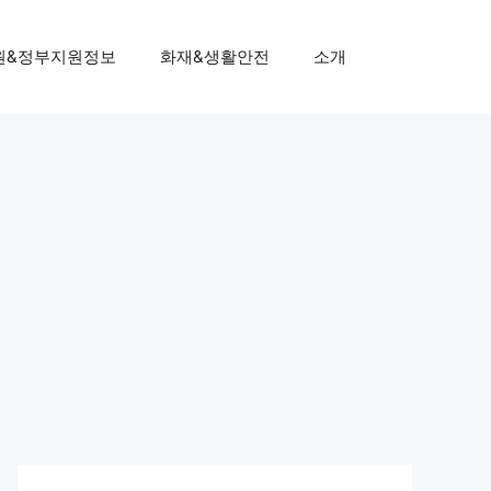
원&정부지원정보
화재&생활안전
소개