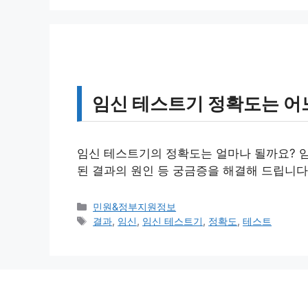
리
임신 테스트기 정확도는 어
임신 테스트기의 정확도는 얼마나 될까요? 임
된 결과의 원인 등 궁금증을 해결해 드립니다
카
민원&정부지원정보
테
태
결과
,
임신
,
임신 테스트기
,
정확도
,
테스트
고
그
리