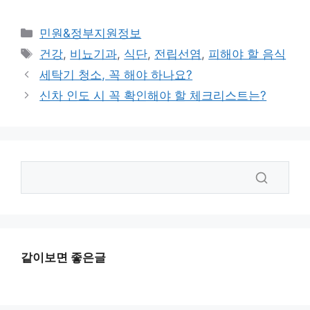
카
민원&정부지원정보
테
태
건강
,
비뇨기과
,
식단
,
전립선염
,
피해야 할 음식
고
그
세탁기 청소, 꼭 해야 하나요?
리
신차 인도 시 꼭 확인해야 할 체크리스트는?
같이보면 좋은글