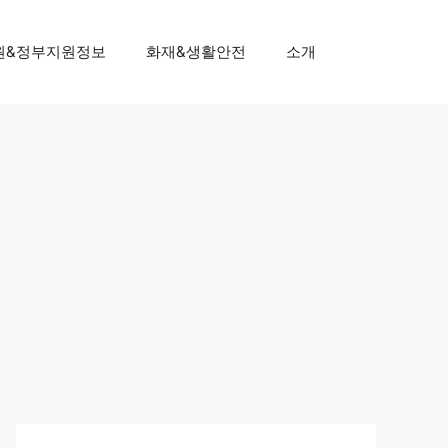
원&정부지원정보
화재&생활안전
소개