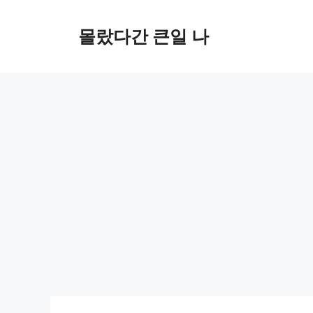
컨
텐
몰랐다간 큰일 나
츠
로
건
너
뛰
기