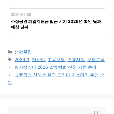
2026-02-28
소상공인 폐업지원금 입금 시기 2026년 확인 팁과
예상 날짜
카
생활꿀팁
테
태
2026년
,
계산법
,
고용보험
,
변경사항
,
보험료율
고
그
최저생계비 2026 압류방법 신청 서류 준비
리
넷플릭스 신혜선 출연 드라마 미스터리 추천 순
위