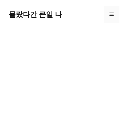
컨
텐
몰랐다간 큰일 나
메
츠
로
뉴
건
너
뛰
기