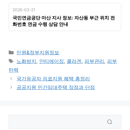
2026-03-21
국민연금공단 마산 지사 정보: 자산동 부근 위치 전
화번호 연금 수령 상담 안내
카
민원&정부지원정보
테
태
노화방지
,
안티에이징
,
콜라겐
,
피부관리
,
피부
고
그
탄력
리
국가유공자 의료지원 혜택 총정리
공공지원 민간임대주택 장점과 단점