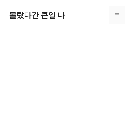
컨
텐
몰랐다간 큰일 나
메
츠
로
뉴
건
너
뛰
기