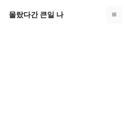
컨
텐
몰랐다간 큰일 나
메
츠
로
뉴
건
너
뛰
기