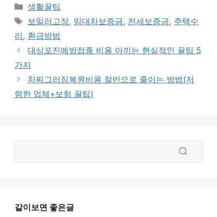
카
생활꿀팁
테
태
보일러고장
,
임대차보증금
,
전세보증금
,
주택수
고
그
리
,
환급방법
리
대상포진예방접종 비용 아끼는 현실적인 꿀팁 5
가지
차찌그러짐복원비용 절반으로 줄이는 방법(저
렴한 업체+보험 꿀팁)
같이보면 좋은글