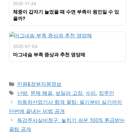
2025-11-24
체중이 갑자기 늘었을 때 수면 부족이 원인일 수 있
을까?
2025-07-04
마그네슘 부족 증상과 추천 영양제
카
민원&정부지원정보
테
태
난방
,
문제 해결
,
보일러 고장
,
수리
,
집주인
고
그
자동차산업기사 합격 꿀팁: 필기부터 실기까지
리
단번에 끝내는 비법 공개
독감주사실비청구, 놓치기 쉬운 100% 환급받는
꿀팁 공개