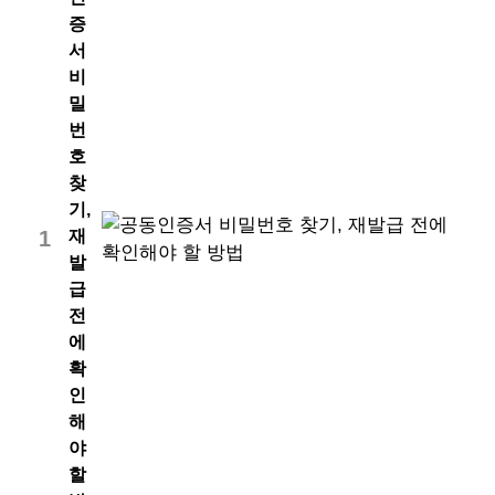
증
서
비
밀
번
호
찾
기,
재
1
발
급
전
에
확
인
해
야
할