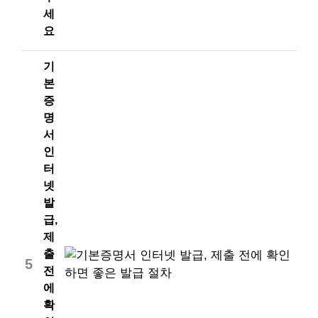
세
요
기
본
증
명
서
인
터
넷
발
급,
제
출
5
전
에
확