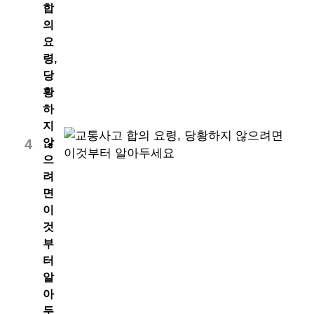
합
의
요
령,
당
황
하
지
않
4
으
려
면
이
것
부
터
알
아
두