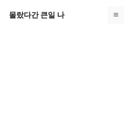
컨
텐
몰랐다간 큰일 나
메
츠
로
뉴
건
너
뛰
기