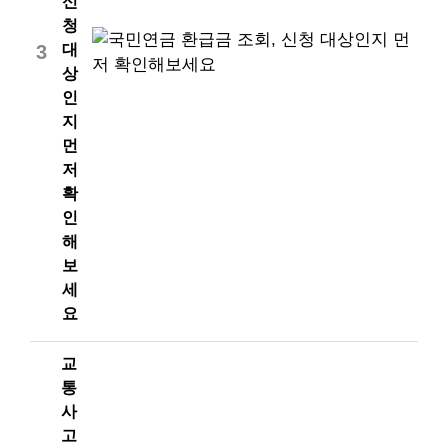
신
청
대
3
상
인
지
먼
저
확
인
해
보
세
요
교
통
사
고