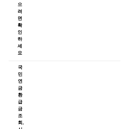
으
려
면
확
인
하
세
요
국
민
연
금
환
급
금
조
회,