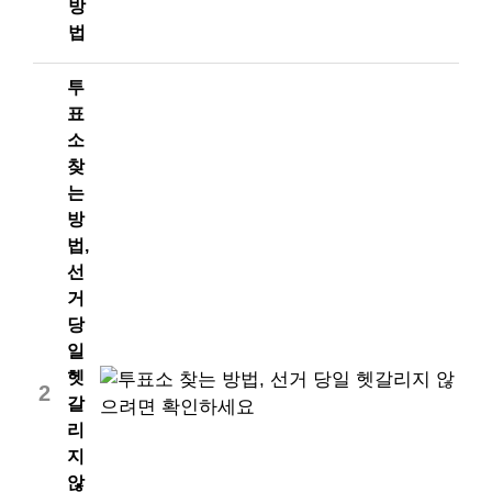
방
법
투
표
소
찾
는
방
법,
선
거
당
일
헷
2
갈
리
지
않