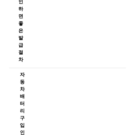
인
하
면
좋
은
발
급
절
차
자
동
차
배
터
리
구
입
인