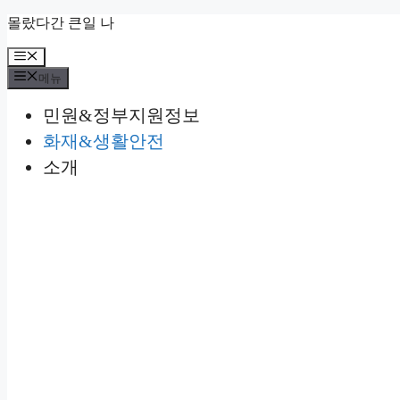
컨
몰랐다간 큰일 나
텐
메
츠
뉴
로
메뉴
건
민원&정부지원정보
너
뛰
화재&생활안전
기
소개