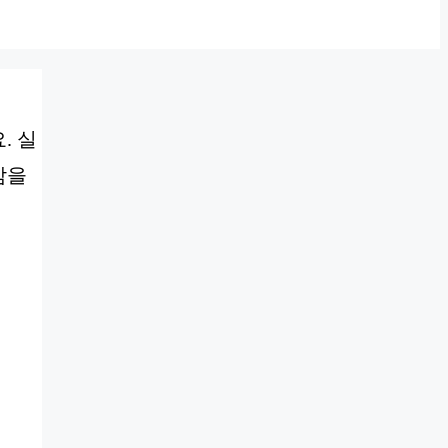
. 실
감을