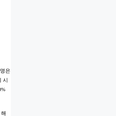
설명은
시 시
0%
 해