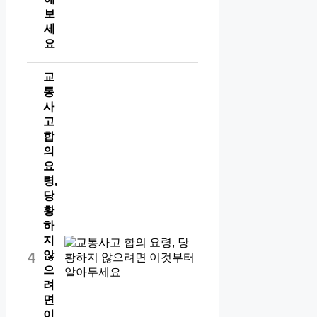
보
세
요
교
통
사
고
합
의
요
령,
당
황
하
지
않
4
으
려
면
이