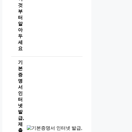
것
부
터
알
아
두
세
요
기
본
증
명
서
인
터
넷
발
급,
제
출