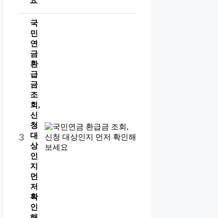
요
국
민
연
금
환
급
금
조
회,
신
청
대
3
상
인
지
먼
저
확
인
해