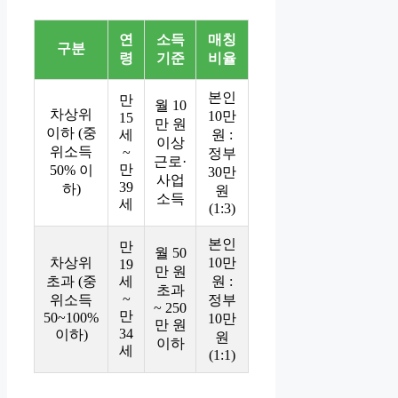
연
소득
매칭
구분
령
기준
비율
본인
만
월 10
차상위
10만
15
만 원
이하 (중
세
원 :
이상
위소득
~
정부
근로·
만
50% 이
30만
사업
39
하)
원
소득
세
(1:3)
본인
만
월 50
차상위
10만
19
만 원
초과 (중
세
원 :
초과
~
위소득
정부
~ 250
만
50~100%
10만
만 원
34
이하)
원
이하
세
(1:1)