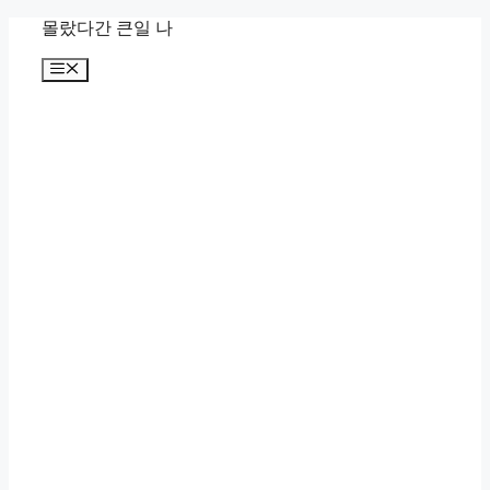
컨
몰랐다간 큰일 나
텐
메
츠
뉴
로
건
너
뛰
기