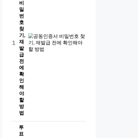
비
밀
번
호
찾
기,
재
1
발
급
전
에
확
인
해
야
할
방
법
투
표