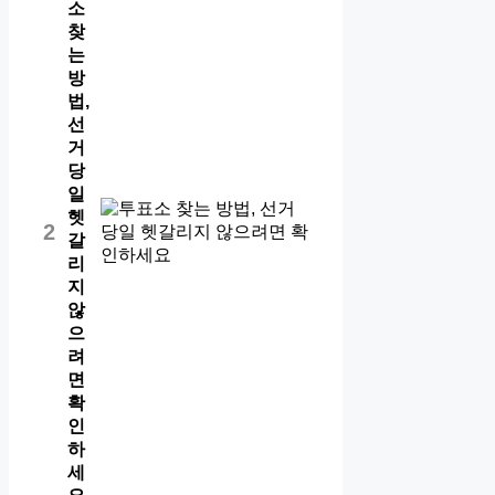
소
찾
는
방
법,
선
거
당
일
헷
2
갈
리
지
않
으
려
면
확
인
하
세