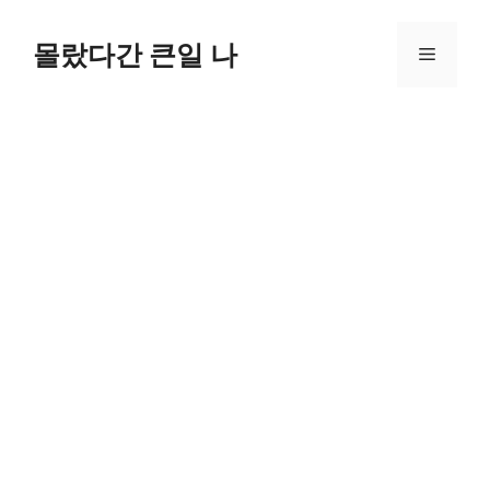
컨
텐
몰랐다간 큰일 나
메
츠
로
뉴
건
너
뛰
기