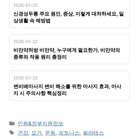
2026-01-23
신경성두통 주요 원인, 증상, 이렇게 대처하세요, 일
상생활 속 예방법
2026-01-22
비만약처방 비만약, 누구에게 필요한가, 비만약의
종류와 작용 원리 총정리
2026-01-22
변비배마사지 변비 해소를 위한 마사지 효과, 마사
지 시 주의사항 핵심정리
카
민원&정부지원정보
테
태
건강
,
요가
,
운동
,
피트니스
,
필라테스
고