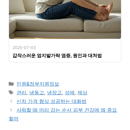
2025-07-03
갑작스러운 엄지발가락 염증, 원인과 대처법
카
민원&정부지원정보
테
태
관리
,
냉동고
,
냉장고
,
성에
,
제상
고
그
신차 가격 협상 성공하는 대화법
리
샤워할 때 머리 감는 순서 피부 건강에 왜 중요
할까