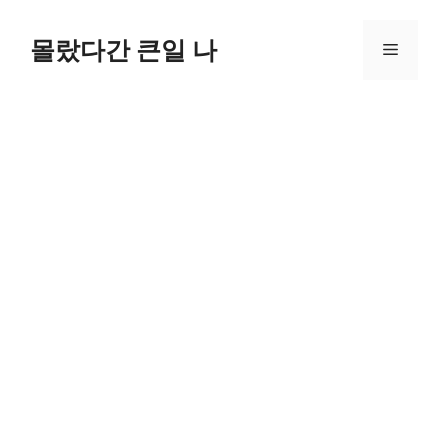
컨
텐
몰랐다간 큰일 나
메
츠
로
뉴
건
너
뛰
기