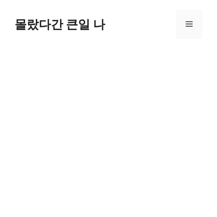
컨
텐
몰랐다간 큰일 나
메
츠
로
뉴
건
너
뛰
기