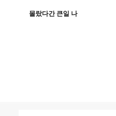
컨
텐
몰랐다간 큰일 나
츠
로
건
너
뛰
기