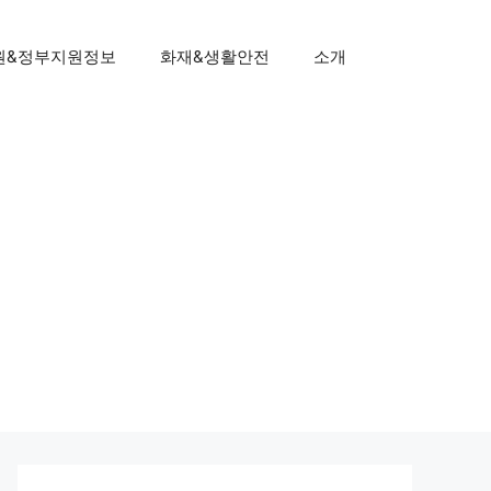
원&정부지원정보
화재&생활안전
소개