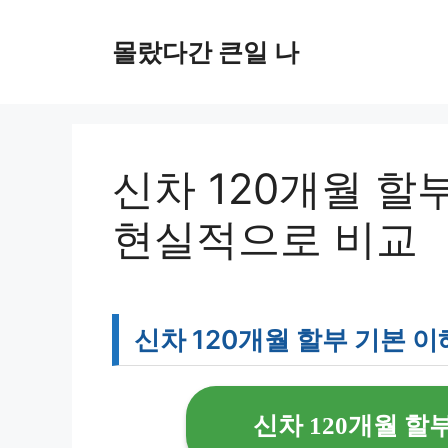
컨
텐
몰랐다간 큰일 나
츠
로
건
너
뛰
신차 120개월 할
기
현실적으로 비교
신차 120개월 할부 기본 이
신차 120개월 할