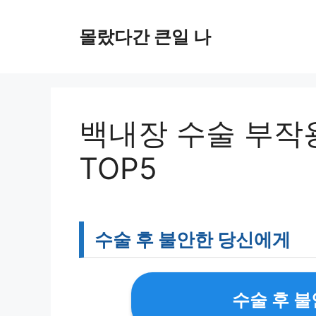
컨
텐
몰랐다간 큰일 나
츠
로
건
너
뛰
백내장 수술 부작
기
TOP5
수술 후 불안한 당신에게
수술 후 