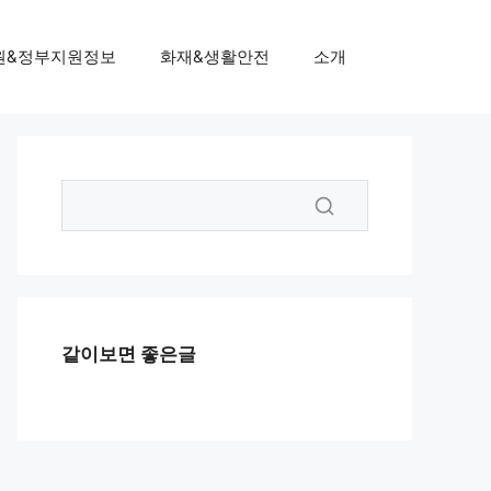
원&정부지원정보
화재&생활안전
소개
같이보면 좋은글