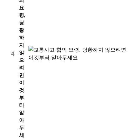
의
요
령,
당
황
하
지
않
4
으
려
면
이
것
부
터
알
아
두
세