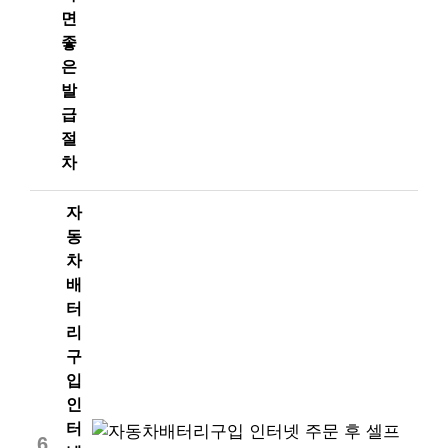
면
좋
은
발
급
절
차
자
동
차
배
터
리
구
입
인
터
6