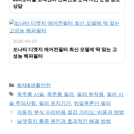
상담
2026-04-07
쏘나타 디엣지 에어컨필터 최신 모델에 딱 맞는 고
성능 헤파필터
카
화재&생활안전
테
태
목주름 시술
,
목주름 필러
,
필러 부작용
,
필러 시
고
그
술 주의사항
,
필러 유지기간
,
히알루론산 필러
리
자동차 부식 수리비용 절감 가이드: 비용과 방법
날갯죽지 통증 원인과 효과적인 해결 방법