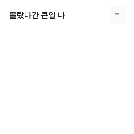
컨
텐
몰랐다간 큰일 나
메
츠
로
뉴
건
너
뛰
기