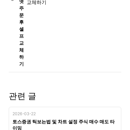
넷
주
문
후
셀
프
교
체
하
기
관련 글
2026-03-22
토스증권 틱보는법 및 차트 설정 주식 매수 매도 타
이밍