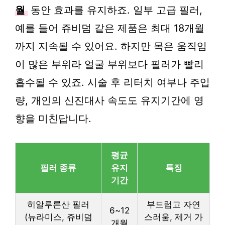
월
동안 효과를 유지하죠. 일부 고급 필러,
예를 들어 쥬비덤 같은 제품은 최대 18개월
까지 지속될 수 있어요. 하지만 목은 움직임
이 많은 부위라 얼굴 부위보다 필러가 빨리
흡수될 수 있죠. 시술 후 리터치 여부나 주입
량, 개인의 신진대사 속도도 유지기간에 영
향을 미친답니다.
평균
필러 종류
유지
특징
기간
히알루론산 필러
부드럽고 자연
6~12
(뉴라미스, 쥬비덤
스러움, 제거 가
개월