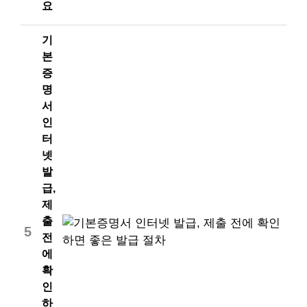
요
기
본
증
명
서
인
터
넷
발
급,
제
출
5
전
에
확
인
하