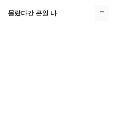
컨
텐
몰랐다간 큰일 나
메
츠
로
뉴
건
너
뛰
기