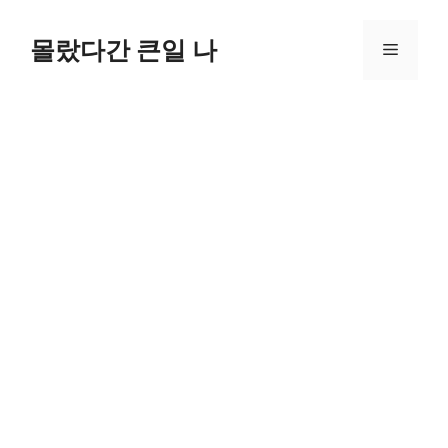
컨
텐
몰랐다간 큰일 나
메
츠
로
뉴
건
너
뛰
기