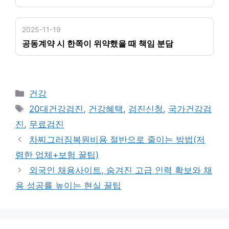
2025-11-19
공동계약 시 한쪽이 위약했을 때 책임 분담
카
건강
테
태
20대건강검진
,
건강혜택
,
검진신청
,
국가건강검
고
그
진
,
무료검진
리
차찌그러짐복원비용 절반으로 줄이는 방법(저
렴한 업체+보험 꿀팁)
외국인 채용사이트, 숨겨진 고급 인력 확보와 채
용 성공률 높이는 현실 꿀팁