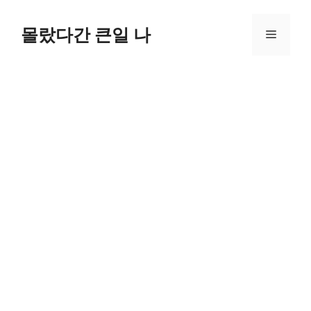
컨
텐
몰랐다간 큰일 나
메
츠
로
뉴
건
너
뛰
기