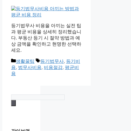
등기법무사 비용을 아끼는 실전 팁
과 평균 비용을 상세히 정리했습니
다. 부동산 등기 시 절약 방법과 예
상 금액을 확인하고 현명한 선택하
세요.
카
태
생활꿀팁
등기법무사
,
등기비
테
그
용
,
법무사비용
,
비용절감
,
평균비
고
용
리