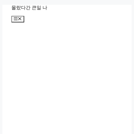
컨
몰랐다간 큰일 나
텐
메
츠
뉴
로
건
너
뛰
기