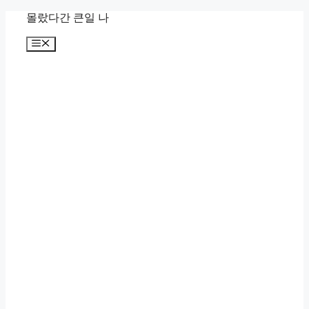
컨
몰랐다간 큰일 나
텐
메
츠
뉴
로
건
너
뛰
기