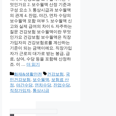
엇인가요 2. 보수월액 산정 기준과
구성 요소 3. 통상시급과 보수월액
의 관계 4. 잔업, 야간, 연차 수당의
보수월액 포함 여부 5. 보수월액 신
고와 실제 급여의 차이 6. 자주하는
질문 건강보험 보수월액이란 무엇
인가요 건강보험 보수월액은 직장
가입자의 건강보험료를 계산하는
기준이 되는 금액이에요. 직장가입
자가 근로의 대가로 받는 봉급, 급
료, 상여, 수당 등을 포함해 산정하
죠. 이 …
더 읽기
카
태
화재&생활안전
건강보험
,
국
테
그
민건강보험
,
보수월액
,
보험료 산
고
정
,
야간수당
,
연차수당
,
잔업수당
,
리
직장가입자
,
통상시급