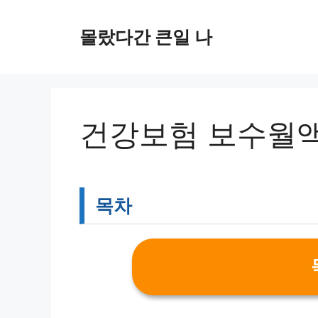
컨
텐
몰랐다간 큰일 나
츠
로
건
너
뛰
건강보험 보수월
기
목차