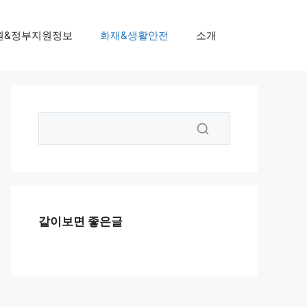
원&정부지원정보
화재&생활안전
소개
같이보면 좋은글