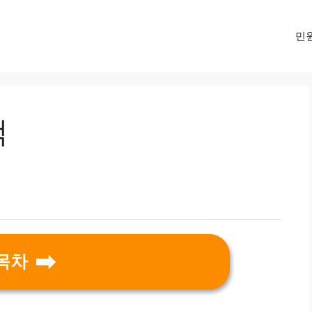
민
액
목차