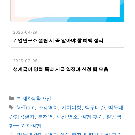
2026-04-29
기업연구소 설립 시 꼭 알아야 할 혜택 정리
2026-03-05
생계급여 명절 특별 지급 일정과 신청 팁 모음
카
화재&생활안전
테
태
V-Train
,
관광열차
,
기차여행
,
백두대간
,
백두대
고
그
간협곡열차
,
분천역
,
사진 명소
,
여행 후기
,
철암역
,
리
한국 기차여행
백두대간협곡열차 좌석 추천과 창가 자리 후기