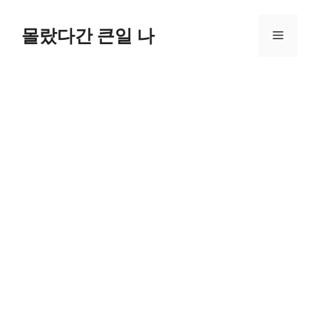
컨
텐
몰랐다간 큰일 나
메
츠
로
뉴
건
너
뛰
기