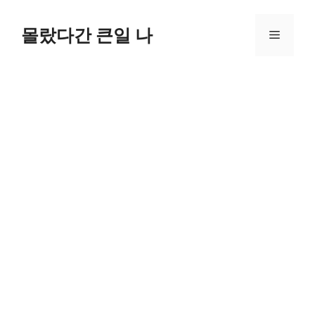
컨
텐
몰랐다간 큰일 나
메
츠
로
뉴
건
너
뛰
기