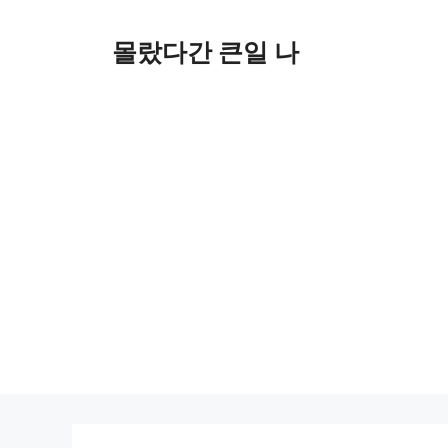
컨
텐
몰랐다간 큰일 나
츠
로
건
너
뛰
기