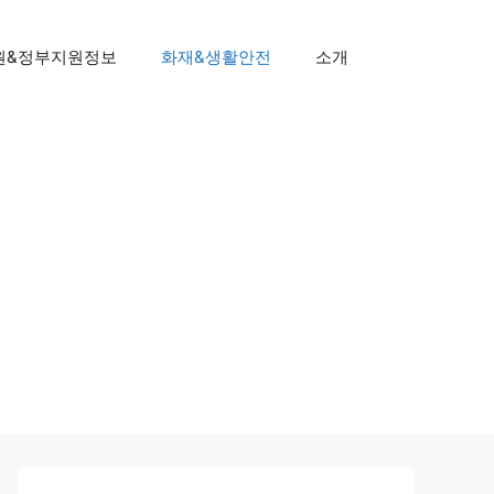
원&정부지원정보
화재&생활안전
소개