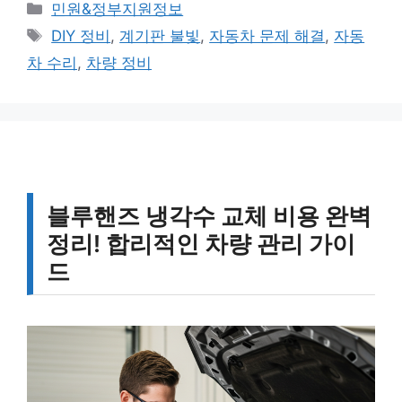
카
민원&정부지원정보
테
태
DIY 정비
,
계기판 불빛
,
자동차 문제 해결
,
자동
고
그
차 수리
,
차량 정비
리
블루핸즈 냉각수 교체 비용 완벽
정리! 합리적인 차량 관리 가이
드