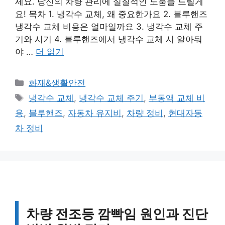
세요. 당신의 차량 관리에 실질적인 도움을 드릴게
요! 목차 1. 냉각수 교체, 왜 중요한가요 2. 블루핸즈
냉각수 교체 비용은 얼마일까요 3. 냉각수 교체 주
기와 시기 4. 블루핸즈에서 냉각수 교체 시 알아둬
야 …
더 읽기
카
화재&생활안전
테
태
냉각수 교체
,
냉각수 교체 주기
,
부동액 교체 비
고
그
용
,
블루핸즈
,
자동차 유지비
,
차량 정비
,
현대자동
리
차 정비
차량 전조등 깜빡임 원인과 진단