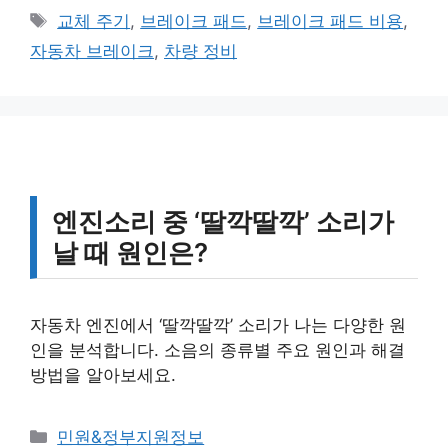
테
태
교체 주기
,
브레이크 패드
,
브레이크 패드 비용
,
고
그
자동차 브레이크
,
차량 정비
리
엔진소리 중 ‘딸깍딸깍’ 소리가
날 때 원인은?
자동차 엔진에서 ‘딸깍딸깍’ 소리가 나는 다양한 원
인을 분석합니다. 소음의 종류별 주요 원인과 해결
방법을 알아보세요.
카
민원&정부지원정보