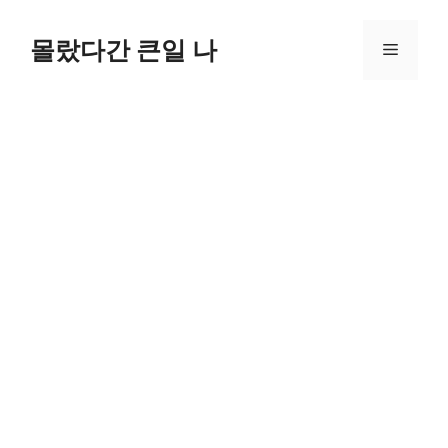
컨
텐
몰랐다간 큰일 나
메
츠
로
뉴
건
너
뛰
기