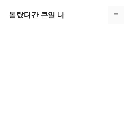
컨
텐
몰랐다간 큰일 나
메
츠
로
뉴
건
너
뛰
기