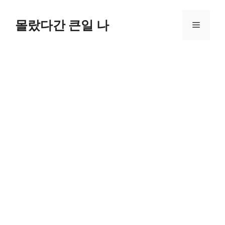
컨
텐
몰랐다간 큰일 나
메
츠
로
뉴
건
너
뛰
기