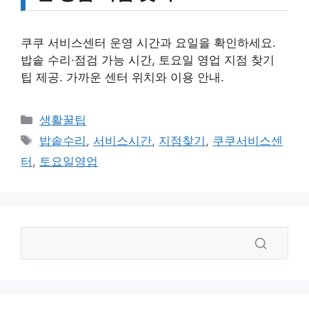
쿠쿠 서비스센터 운영 시간과 요일을 확인하세요.
밥솥 수리·점검 가능 시간, 토요일 영업 지점 찾기
팁 제공. 가까운 센터 위치와 이용 안내.
카
생활꿀팁
테
태
밥솥수리
,
서비스시간
,
지점찾기
,
쿠쿠서비스센
고
그
터
,
토요일영업
리